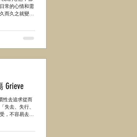
日常的心情和需
久而久之就變得
強顏抑壓，把小
認小病大痛，驚
ieve
到大我們慣性去追求從而
「失去、失行、
受，不容易去整
表達不安，身邊