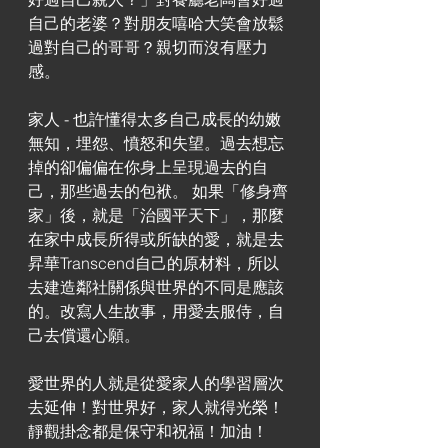
自己的老婆？對朋友嘻哈大笑會放鬆
過對自己的哥哥？親切而沒有壓力
感。 
家人 - 也許懂得太多自己成長的幼嫩
無知，埋怨、憤怒和失望。過去想忘
掉的卻偏偏在你身上呈現過去的自
己，那些過去的包袱。 如果「修身齊
家」後，就是「治國平天下」，那麼
在家中成長所得或所缺的愛，就是去
昇華Transcend自己的原材料，所以
去建造鄰社關係與世界的不同是應該
的。改寫人生故事，用愛去服侍，自
己去償還心願。 
愛世界的人就是從愛家人的學習層次
去延伸！對世界好，家人就得光榮！
靜觀掛念都是保守和祝福！加油！