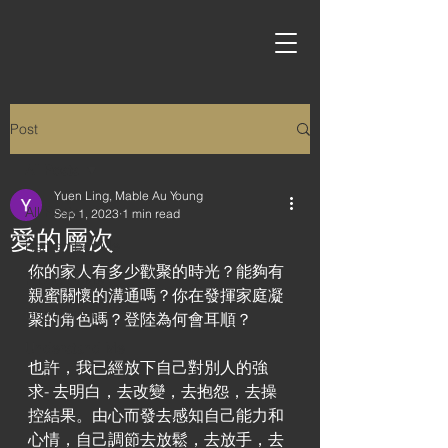
Post
All Posts
Yuen Ling, Mable Au Young
All Posts
Sep 1, 2023
1 min read
愛的層次
Remember Me
你的家人有多少歡聚的時光？能夠有
Proud of Me
親蜜關懷的溝通嗎？你在發揮家庭凝
Brighter Me
聚的角色嗎？登陸為何會耳順？ 
Understand Me
也許，我已經放下自己對別人的強
求- 去明白，去改變，去抱怨，去操
控結果。由心而發去感知自己能力和
心情，自己調節去放鬆，去放手，去