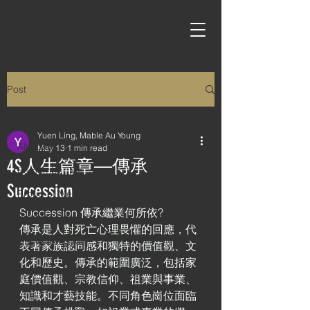
Post
All Posts
Yuen Ling, Mable Au Young
All Posts
May 13
1 min read
4S人生篇章—傳承
Remember Me
Succession
Proud of Me
Succession 傳承繼業何所依? 
Brighter Me
傳承是人對死亡心理畏懼的回應，代
Understand Me
表著家族認同感和獨特的價值觀、文
化和歷史。傳承的範圍廣泛，包括家
庭價值觀、宗教信仰、祖業與事業、
知識和才藝技能。不同角色崗位面臨