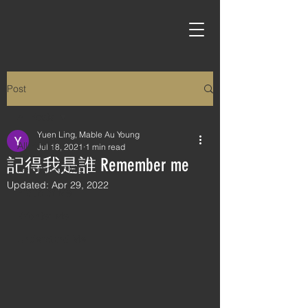
Post
All Posts
Yuen Ling, Mable Au Young
All Posts
Jul 18, 2021
1 min read
記得我是誰 Remember me
Remember Me
Updated:
Apr 29, 2022
Proud of Me
Brighter Me
Understand Me