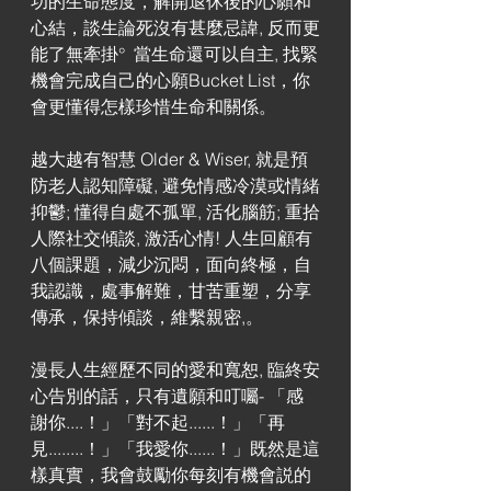
功的生命態度，解開退休後的心願和
心結，談生論死沒有甚麼忌諱, 反而更
能了無牽掛°  當生命還可以自主, 找緊
機會完成自己的心願Bucket List，你
會更懂得怎樣珍惜生命和關係。
越大越有智慧 Older & Wiser, 就是預
防老人認知障礙, 避免情感冷漠或情緒
抑鬱; 懂得自處不孤單, 活化腦筋; 重拾
人際社交傾談, 激活心情! 人生回顧有
八個課題，減少沉悶，面向終極，自
我認識，處事解難，甘苦重塑，分享
傳承，保持傾談，維繫親密,。
漫長人生經歷不同的愛和寬恕, 臨終安
心告別的話，只有遺願和叮囑- 「感
謝你....！」「對不起......！」「再
見........！」「我愛你......！」既然是這
樣真實，我會鼓勵你每刻有機會説的