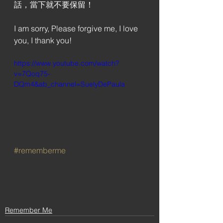
話，當下就不要保留！
I am sorry, Please forgive me, I love 
you, I thank you!
https://www.youtube.com/watch?
v=7Qoq75-
DQm4&ab_channel=SuelyDePaula
#rememberme
Remember Me