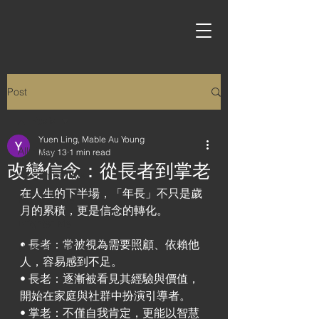
Post
All Posts
Yuen Ling, Mable Au Young
All Posts
May 13
1 min read
改變信念：從長者到掌老
Remember Me
在人生的下半場，「年長」不只是歲
Proud of Me
月的累積，更是信念的轉化。
Brighter Me
• 長者：常被視為需要照顧、依賴他
Understand Me
人，容易感到不足。
• 長老：逐漸被看見其經驗與價值，
開始在家庭與社群中扮演引導者。
• 掌老：不僅自我肯定，更能以智慧