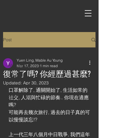
Post
All Posts
Yuen Ling, Mable Au Young
All Posts
Mar 17, 2023
1 min read
復常了嗎? 你經歷過甚麼?
Remember Me
Updated:
Apr 30, 2023
Proud of Me
口罩解除了, 通關開始了, 生活如常的
Brighter Me
社交, 人潮與忙碌的節奏.. 你現在適應
嗎?
Understand Me
可能再去幾次旅行, 過去的日子真的可
以慢慢談忘!?
上一代三年八個月中日戰爭, 我們這年