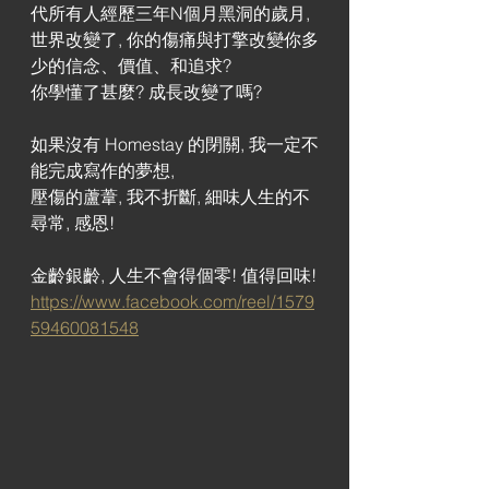
代所有人經歷三年N個月黑洞的歲月,
世界改變了, 你的傷痛與打擎改變你多
少的信念、價值、和追求?
你學懂了甚麼? 成長改變了嗎?
如果沒有 Homestay 的閉關, 我一定不
能完成寫作的夢想, 
壓傷的蘆葦, 我不折斷, 細味人生的不
尋常, 感恩!
金齡銀齡, 人生不會得個零! 值得回味!
https://www.facebook.com/reel/1579
59460081548